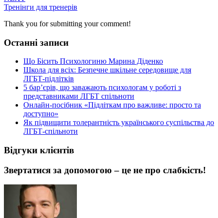
Тренінги для тренерів
Thank you for submitting your comment!
Останні записи
Що Бісить Психологиню Марина Діденко
Школа для всіх: Безпечне шкільне середовище для
ЛГБТ-підлітків
5 бар’єрів, що заважають психологам у роботі з
представниками ЛГБТ спільноти
Онлайн-посібник «Підліткам про важливе: просто та
доступно»
Як підвищити толерантність українського суспільства до
ЛГБТ-спільноти
Відгуки клієнтів
Звертатися за допомогою – це не про слабкість!