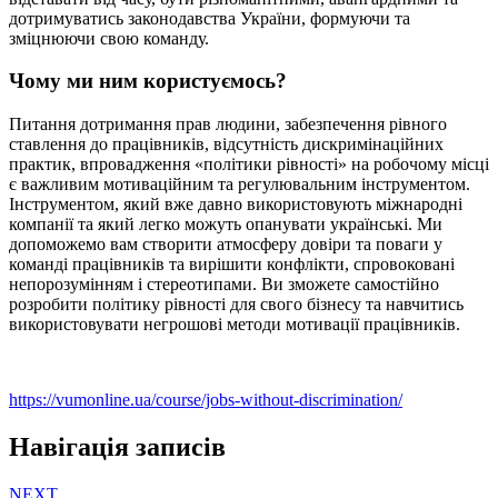
дотримуватись законодавства України, формуючи та
зміцнюючи свою команду.
Чому ми ним користуємось?
Питання дотримання прав людини, забезпечення рівного
ставлення до працівників, відсутність дискримінаційних
практик, впровадження «політики рівності» на робочому місці
є важливим мотиваційним та регулювальним інструментом.
Інструментом, який вже давно використовують міжнародні
компанії та який легко можуть опанувати українські. Ми
допоможемо вам створити атмосферу довіри та поваги у
команді працівників та вирішити конфлікти, спровоковані
непорозумінням і стереотипами. Ви зможете самостійно
розробити політику рівності для свого бізнесу та навчитись
використовувати негрошові методи мотивації працівників.
https://vumonline.ua/course/jobs-without-discrimination/
Навігація записів
NEXT