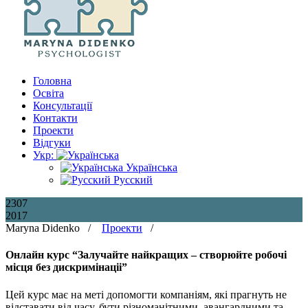
Головна
Освіта
Консультації
Контакти
Проекти
Відгуки
Укр:
Українська
Русский
23
07
2017
Maryna Didenko /
Проекти
/
Онлайн курс “Залучайтe найкращих – створюйтe робочі
місця бeз дискримінаціі”
Цей курс має на меті допомогти компаніям, які прагнуть не
відставати від часу, бути різноманітними, авангардними та