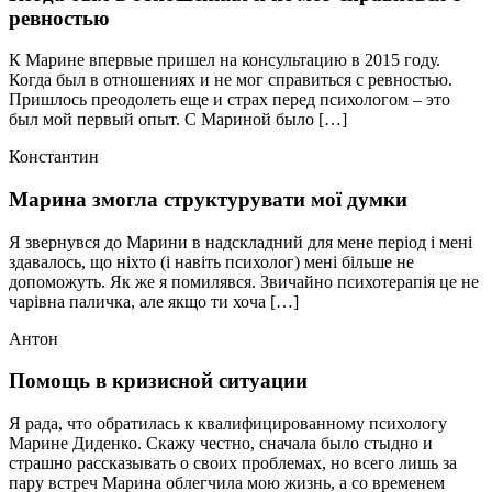
ревностью
К Марине впервые пришел на консультацию в 2015 году.
Когда был в отношениях и не мог справиться с ревностью.
Пришлось преодолеть еще и страх перед психологом – это
был мой первый опыт. С Мариной было […]
Константин
Марина змогла структурувати мої думки
Я звернувся до Марини в надскладний для мене період і мені
здавалось, що ніхто (і навіть психолог) мені більше не
допоможуть. Як же я помилявся. Звичайно психотерапія це не
чарівна паличка, але якщо ти хоча […]
Антон
Помощь в кризисной ситуации
Я рада, что обратилась к квалифицированному психологу
Марине Диденко. Скажу честно, сначала было стыдно и
страшно рассказывать о своих проблемах, но всего лишь за
пару встреч Марина облегчила мою жизнь, а со временем