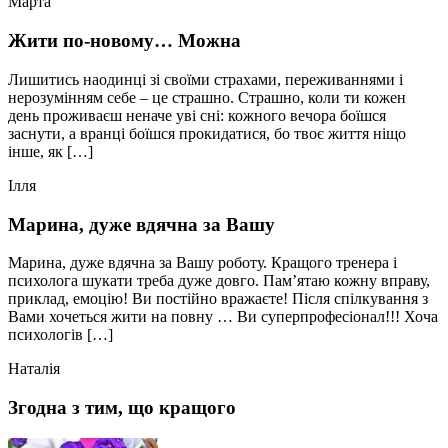
Марта
Жити по-новому… Можна
Лишитись наодинці зі своїми страхами, переживаннями і
нерозумінням себе – це страшно. Страшно, коли ти кожен
день проживаєш неначе уві сні: кожного вечора боїшся
заснути, а вранці боїшся прокидатися, бо твоє життя ніщо
інше, як […]
Ілля
Марина, дуже вдячна за Вашу
Марина, дуже вдячна за Вашу роботу. Кращого тренера і
психолога шукати треба дуже довго. Пам’ятаю кожну вправу,
приклад, емоцію! Ви постійно вражаєте! Після спілкування з
Вами хочеться жити на повну … Ви суперпрофесіонал!!! Хоча
психологів […]
Наталія
Згодна з тим, що кращого