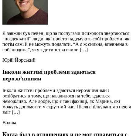
Я завжди був певен, що за послугами психолога звертаються
“неадекватні” люди, які просто надумують собі проблеми, які
потім самі й не можуть подалати. “А я ж сильна, впевнена в
собі людина”, яку з дитинства вчили […]
Юрій Йорський
Інколи життєві проблеми здаються
нерозв’язними
Інколи життєві проблеми здаються нерозв’язними і
розібратися в тому, що навалилося на тебе, здається
неможливо. Але добре, що є такі фахівці, як Марина, які
можуть допомогти у скрутний час. Після спілкування з нею я
зміг […]
Вадим
Когда был в отношениях и не мог справиться с