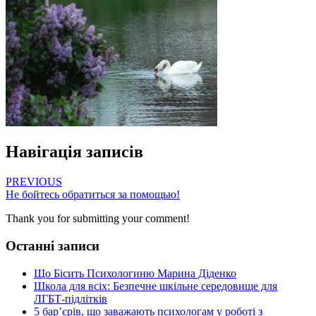
Навігація записів
PREVIOUS
Не бойтесь обратиться за помощью!
Thank you for submitting your comment!
Останні записи
Що Бісить Психологиню Марина Діденко
Школа для всіх: Безпечне шкільне середовище для
ЛГБТ-підлітків
5 бар’єрів, що заважають психологам у роботі з