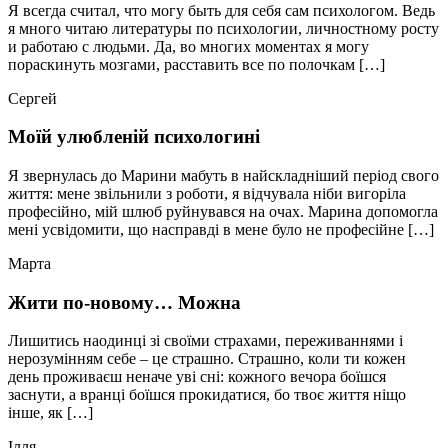
Я всегда считал, что могу быть для себя сам психологом. Ведь
я много читаю литературы по психологии, личностному росту
и работаю с людьми. Да, во многих моментах я могу
пораскинуть мозгами, расставить все по полочкам […]
Сергей
Моїй улюбленій психологині
Я звернулась до Марини мабуть в найскладніший період свого
життя: мене звільнили з роботи, я відчувала ніби вигоріла
професійно, мій шлюб руйнувався на очах. Марина допомогла
мені усвідомити, що насправді в мене було не професійне […]
Марта
Жити по-новому… Можна
Лишитись наодинці зі своїми страхами, переживаннями і
нерозумінням себе – це страшно. Страшно, коли ти кожен
день проживаєш неначе уві сні: кожного вечора боїшся
заснути, а вранці боїшся прокидатися, бо твоє життя ніщо
інше, як […]
Ілля