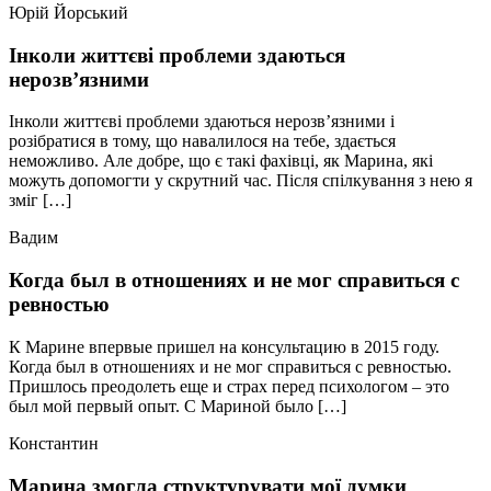
Юрій Йорський
Інколи життєві проблеми здаються
нерозв’язними
Інколи життєві проблеми здаються нерозв’язними і
розібратися в тому, що навалилося на тебе, здається
неможливо. Але добре, що є такі фахівці, як Марина, які
можуть допомогти у скрутний час. Після спілкування з нею я
зміг […]
Вадим
Когда был в отношениях и не мог справиться с
ревностью
К Марине впервые пришел на консультацию в 2015 году.
Когда был в отношениях и не мог справиться с ревностью.
Пришлось преодолеть еще и страх перед психологом – это
был мой первый опыт. С Мариной было […]
Константин
Марина змогла структурувати мої думки