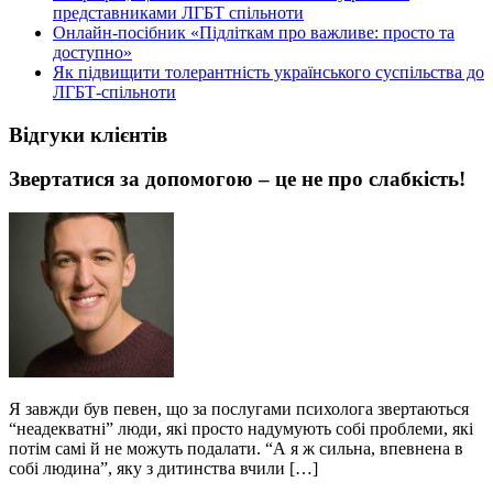
представниками ЛГБТ спільноти
Онлайн-посібник «Підліткам про важливе: просто та
доступно»
Як підвищити толерантність українського суспільства до
ЛГБТ-спільноти
Відгуки клієнтів
Звертатися за допомогою – це не про слабкість!
Я завжди був певен, що за послугами психолога звертаються
“неадекватні” люди, які просто надумують собі проблеми, які
потім самі й не можуть подалати. “А я ж сильна, впевнена в
собі людина”, яку з дитинства вчили […]