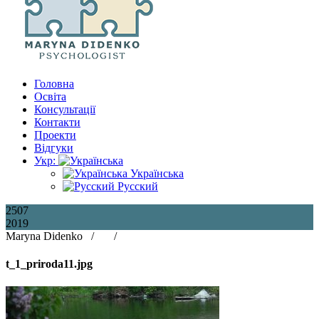
Головна
Освіта
Консультації
Контакти
Проекти
Відгуки
Укр:
Українська
Русский
25
07
2019
Maryna Didenko /
/
t_1_priroda11.jpg