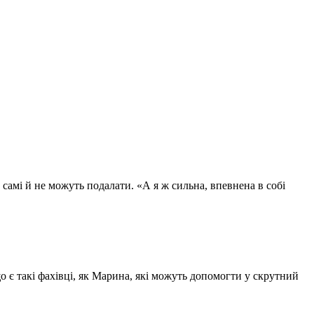
самі й не можуть подалати. «А я ж сильна, впевнена в собі
о є такі фахівці, як Марина, які можуть допомогти у скрутний