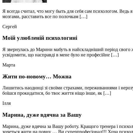
Я всегда считал, что могу быть для себя сам психологом. Ведь
мозгами, расставить все по полочкам […]
Сергей
Моїй улюбленій психологині
Я звернулась до Марини мабуть в найскладніший період свого ж
усвідомити, що насправді в мене було не професійне […]
Марта
Жити по-новому… Можна
Лишитись наодинці зі своїми страхами, переживаннями і нерозу
боїшся прокидатися, бо твоє життя ніщо інше, як […]
Ілля
Марина, дуже вдячна за Вашу
Марина, дуже вдячна за Вашу роботу. Кращого тренера і психол
хочеться жити на повну … Ви суперпрофесіонал!!! Хоча психол