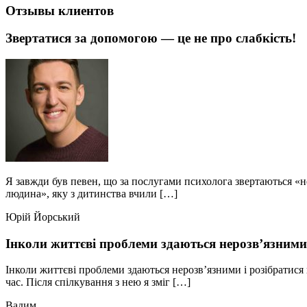
Отзывы клиентов
Звертатися за допомогою — це не про слабкість!
Я завжди був певен, що за послугами психолога звертаються «не
людина», яку з дитинства вчили […]
Юрій Йорський
Інколи життєві проблеми здаються нерозв’язними
Інколи життєві проблеми здаються нерозв’язними і розібратися 
час. Після спілкування з нею я зміг […]
Вадим