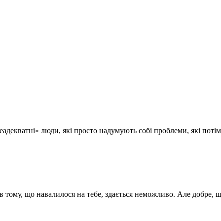
адекватні» люди, які просто надумують собі проблеми, які потім 
в тому, що навалилося на тебе, здається неможливо. Але добре, щ