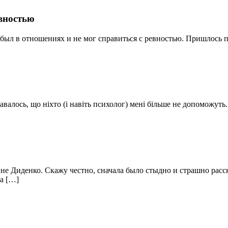
евностью
 был в отношениях и не мог справиться с ревностью. Пришлось 
авалось, що ніхто (і навіть психолог) мені більше не допоможуть
е Диденко. Скажу честно, сначала было стыдно и страшно расска
а […]