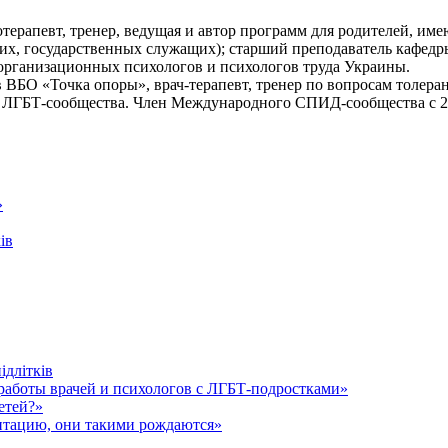
хотерапевт, тренер, ведущая и автор программ для родителей, 
ких, государственных служащих); старший преподаватель кафед
рганизационных психологов и психологов труда Украины.
 ВБО «Точка опоры», врач-терапевт, тренер по вопросам толер
ей ЛГБТ-сообщества. Член Международного СПИД-сообщества с 2
»
ів
ідлітків
аботы врачей и психологов с ЛГБТ-подростками»
етей?»
нтацию, они такими рождаются»