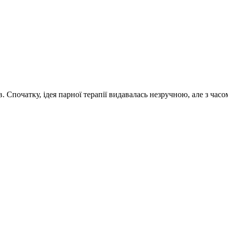
 Спочатку, ідея парної терапії видавалась незручною, але з ча