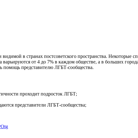
 видимой в странах постсоветского пространства. Некоторые спе
а варьируются от 4 до 7% в каждом обществе, а в больших горо
ать помощь представителю ЛГБТ-сообщества.
нтичности проходит подросток ЛГБТ;
щаются представители ЛГБТ-сообщества;
POtg