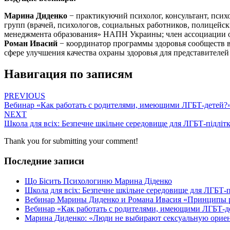
Марина Диденко
− практикуючий психолог, консультант, пси
групп (врачей, психологов, социальных работников, полицейс
менеджмента образования» НАПН Украины; член ассоциации о
Роман Ивасий
− координатор программы здоровья сообществ в
сфере улучшения качества охраны здоровья для представител
Навигация по записям
PREVIOUS
Вебинар «Как работать с родителями, имеющими ЛГБТ-детей?
NEXT
Школа для всіх: Безпечне шкільне середовище для ЛГБТ-підлітк
Thank you for submitting your comment!
Последние записи
Що Бісить Психологиню Марина Діденко
Школа для всіх: Безпечне шкільне середовище для ЛГБТ-п
Вебинар Марины Диденко и Романа Ивасия «Принципы р
Вебинар «Как работать с родителями, имеющими ЛГБТ-д
Марина Диденко: «Люди не выбирают сексуальную орие