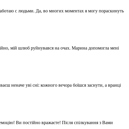
работаю с людьми. Да, во многих моментах я могу пораскинуть
сійно, мій шлюб руйнувався на очах. Марина допомогла мені
єш неначе уві сні: кожного вечора боїшся заснути, а вранці
емоцію! Ви постійно вражаєте! Після спілкування з Вами