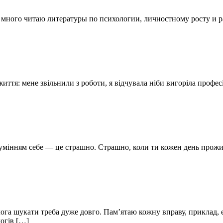
 я много читаю литературы по психологии, личностному росту и 
иття: мене звільнили з роботи, я відчувала ніби вигоріла профе
мінням себе — це страшно. Страшно, коли ти кожен день прожива
ога шукати треба дуже довго. Пам’ятаю кожну вправу, приклад, 
огів […]