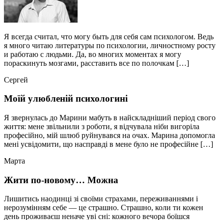
Я всегда считал, что могу быть для себя сам психологом. Ведь
я много читаю литературы по психологии, личностному росту
и работаю с людьми. Да, во многих моментах я могу
пораскинуть мозгами, расставить все по полочкам […]
Сергей
Моїй улюбленій психологині
Я звернулась до Марини мабуть в найскладніший період свого
життя: мене звільнили з роботи, я відчувала ніби вигоріла
професійно, мій шлюб руйнувався на очах. Марина допомогла
мені усвідомити, що насправді в мене було не професійне […]
Марта
Жити по-новому… Можна
Лишитись наодинці зі своїми страхами, переживаннями і
нерозумінням себе — це страшно. Страшно, коли ти кожен
день проживаєш неначе уві сні: кожного вечора боїшся