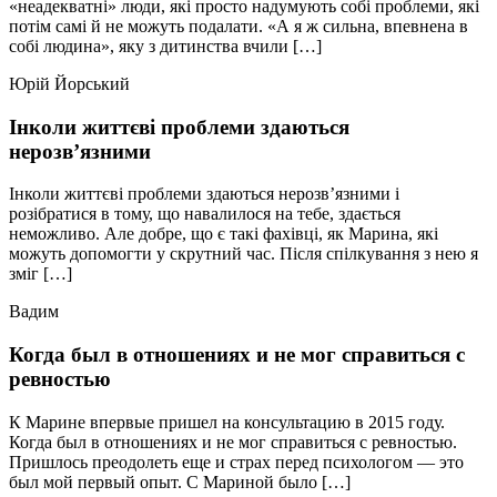
«неадекватні» люди, які просто надумують собі проблеми, які
потім самі й не можуть подалати. «А я ж сильна, впевнена в
собі людина», яку з дитинства вчили […]
Юрій Йорський
Інколи життєві проблеми здаються
нерозв’язними
Інколи життєві проблеми здаються нерозв’язними і
розібратися в тому, що навалилося на тебе, здається
неможливо. Але добре, що є такі фахівці, як Марина, які
можуть допомогти у скрутний час. Після спілкування з нею я
зміг […]
Вадим
Когда был в отношениях и не мог справиться с
ревностью
К Марине впервые пришел на консультацию в 2015 году.
Когда был в отношениях и не мог справиться с ревностью.
Пришлось преодолеть еще и страх перед психологом — это
был мой первый опыт. С Мариной было […]