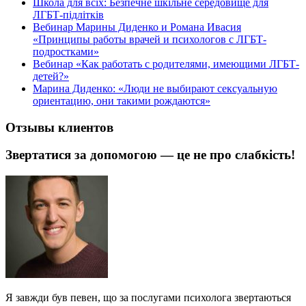
Школа для всіх: Безпечне шкільне середовище для
ЛГБТ-підлітків
Вебинар Марины Диденко и Романа Ивасия
«Принципы работы врачей и психологов с ЛГБТ-
подростками»
Вебинар «Как работать с родителями, имеющими ЛГБТ-
детей?»
Марина Диденко: «Люди не выбирают сексуальную
ориентацию, они такими рождаются»
Отзывы клиентов
Звертатися за допомогою — це не про слабкість!
Я завжди був певен, що за послугами психолога звертаються