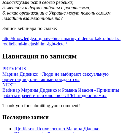
гомосексуальности своего ребенка;
5. методы и формы работы с родителями;
6. какие организации в Украине могут помочь семьям
наладить взаимоотношения?
Запись вебинара по сылке:
http://knowledge.org.ua/vebinar-mariny-didenko-kak-rabotat-s-
roditeljami-imejushhimi-lgbt-detej/
Навигация по записям
PREVIOUS
Марина Диденко: «Люди не выбирают сексуальную
ориентацию, они такими рождаются»
NEXT
Вебинар Марины Диденко и Романа Ивасия «Принципы
работы врачей и психологов с ЛГБТ-подростками»
Thank you for submitting your comment!
Последние записи
Що Бісить Психологиню Марина Діденко