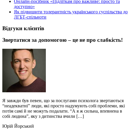
Онлайн-посібник «Підліткам про важливе: просто та
доступно»
Як підвищити толерантність українського суспільства до
ЛГБТ-спільноти
Відгуки клієнтів
Звертатися за допомогою – це не про слабкість!
Я завжди був певен, що за послугами психолога звертаються
“неадекватні” люди, які просто надумують собі проблеми, які
потім самі й не можуть подалати. “А я ж сильна, впевнена в
собі людина”, яку з дитинства вчили […]
Юрій Йорський