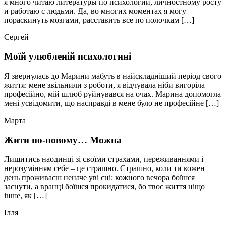
я много читаю литературы по психологии, личностному росту
и работаю с людьми. Да, во многих моментах я могу
пораскинуть мозгами, расставить все по полочкам […]
Сергей
Моїй улюбленій психологині
Я звернулась до Марини мабуть в найскладніший період свого
життя: мене звільнили з роботи, я відчувала ніби вигоріла
професійно, мій шлюб руйнувався на очах. Марина допомогла
мені усвідомити, що насправді в мене було не професійне […]
Марта
Жити по-новому… Можна
Лишитись наодинці зі своїми страхами, переживаннями і
нерозумінням себе – це страшно. Страшно, коли ти кожен
день проживаєш неначе уві сні: кожного вечора боїшся
заснути, а вранці боїшся прокидатися, бо твоє життя ніщо
інше, як […]
Ілля