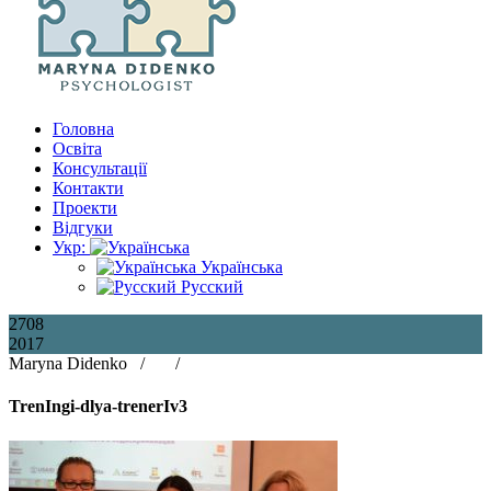
Головна
Освіта
Консультації
Контакти
Проекти
Відгуки
Укр:
Українська
Русский
27
08
2017
Maryna Didenko /
/
TrenIngi-dlya-trenerIv3