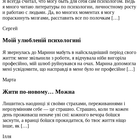
Я всегда считал, что могу быть для себя сам психологом. Ведь
я много читаю литературы по психологии, личностному росту
и работаю с людьми. Да, во многих моментах я могу
пораскинуть мозгами, расставить все по полочкам […]
Сергей
Моїй улюбленій психологині
Я звернулась до Марини мабуть в найскладніший період свого
життя: мене звільнили з роботи, я відчувала ніби вигоріла
професійно, мій шлюб руйнувався на очах. Марина допомогла
мені усвідомити, що насправді в мене було не професійне […]
Марта
Жити по-новому… Можна
Лишитись наодинці зі своїми страхами, переживаннями і
нерозумінням себе — це страшно. Страшно, коли ти кожен
день проживаєш неначе уві сні: кожного вечора боїшся
заснути, а вранці боїшся прокидатися, бо твоє життя ніщо
інше, як […]
Ілля