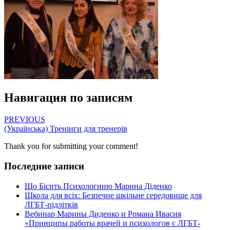
Навигация по записям
PREVIOUS
(Українська) Тренінги для тренерів
Thank you for submitting your comment!
Последние записи
Що Бісить Психологиню Марина Діденко
Школа для всіх: Безпечне шкільне середовище для
ЛГБТ-підлітків
Вебинар Марины Диденко и Романа Ивасия
«Принципы работы врачей и психологов с ЛГБТ-