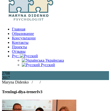
Главная
Образование
Консультации
Контакты
Проекты
Отзывы
Рус:
Українська
Русский
27
08
2017
Maryna Didenko /
/
TrenIngi-dlya-trenerIv3