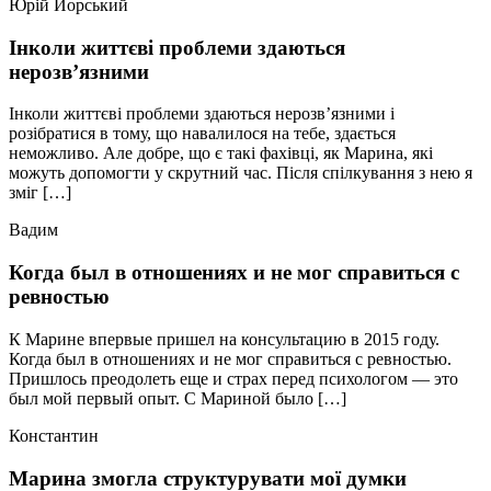
Юрій Йорський
Інколи життєві проблеми здаються
нерозв’язними
Інколи життєві проблеми здаються нерозв’язними і
розібратися в тому, що навалилося на тебе, здається
неможливо. Але добре, що є такі фахівці, як Марина, які
можуть допомогти у скрутний час. Після спілкування з нею я
зміг […]
Вадим
Когда был в отношениях и не мог справиться с
ревностью
К Марине впервые пришел на консультацию в 2015 году.
Когда был в отношениях и не мог справиться с ревностью.
Пришлось преодолеть еще и страх перед психологом — это
был мой первый опыт. С Мариной было […]
Константин
Марина змогла структурувати мої думки