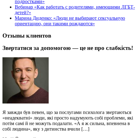
подростками»
Вебинар «Как работать с родителями, имеющими ЛГБТ-
детей?»
Марина Диденко: «Люди не выбирают сексуальную
ориентацию, они такими рождаются»
Отзывы клиентов
Звертатися за допомогою — це не про слабкість!
Я завжди був певен, що за послугами психолога звертаються
«неадекватні» люди, які просто надумують собі проблеми, які
потім самі й не можуть подалати. «А я ж сильна, впевнена в
собі людина», яку з дитинства вчили […]