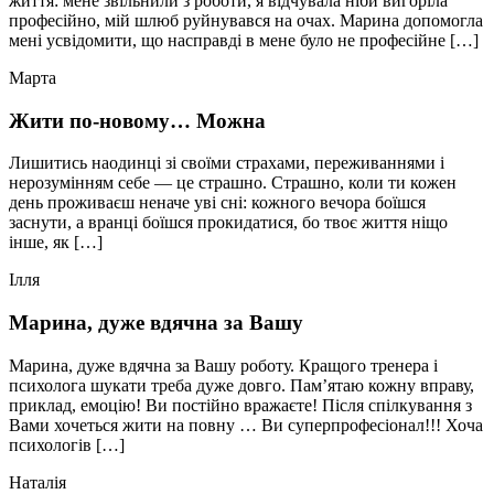
життя: мене звільнили з роботи, я відчувала ніби вигоріла
професійно, мій шлюб руйнувався на очах. Марина допомогла
мені усвідомити, що насправді в мене було не професійне […]
Марта
Жити по-новому… Можна
Лишитись наодинці зі своїми страхами, переживаннями і
нерозумінням себе — це страшно. Страшно, коли ти кожен
день проживаєш неначе уві сні: кожного вечора боїшся
заснути, а вранці боїшся прокидатися, бо твоє життя ніщо
інше, як […]
Ілля
Марина, дуже вдячна за Вашу
Марина, дуже вдячна за Вашу роботу. Кращого тренера і
психолога шукати треба дуже довго. Пам’ятаю кожну вправу,
приклад, емоцію! Ви постійно вражаєте! Після спілкування з
Вами хочеться жити на повну … Ви суперпрофесіонал!!! Хоча
психологів […]
Наталія