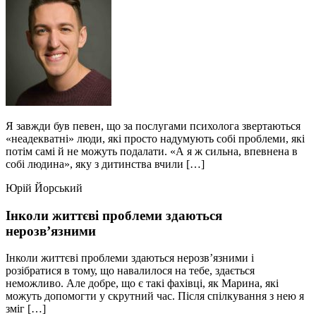
Я завжди був певен, що за послугами психолога звертаються
«неадекватні» люди, які просто надумують собі проблеми, які
потім самі й не можуть подалати. «А я ж сильна, впевнена в
собі людина», яку з дитинства вчили […]
Юрій Йорський
Інколи життєві проблеми здаються
нерозв’язними
Інколи життєві проблеми здаються нерозв’язними і
розібратися в тому, що навалилося на тебе, здається
неможливо. Але добре, що є такі фахівці, як Марина, які
можуть допомогти у скрутний час. Після спілкування з нею я
зміг […]