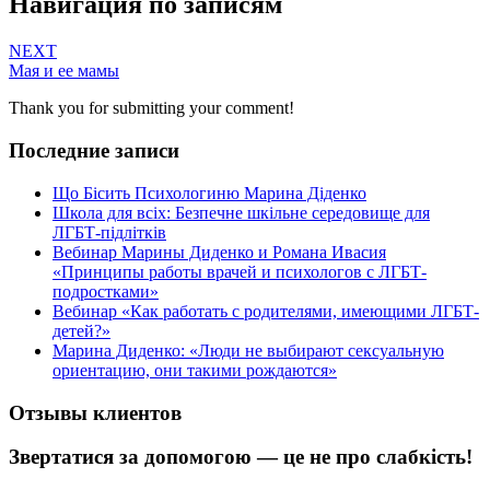
Навигация по записям
NEXT
Мая и ее мамы
Thank you for submitting your comment!
Последние записи
Що Бісить Психологиню Марина Діденко
Школа для всіх: Безпечне шкільне середовище для
ЛГБТ-підлітків
Вебинар Марины Диденко и Романа Ивасия
«Принципы работы врачей и психологов с ЛГБТ-
подростками»
Вебинар «Как работать с родителями, имеющими ЛГБТ-
детей?»
Марина Диденко: «Люди не выбирают сексуальную
ориентацию, они такими рождаются»
Отзывы клиентов
Звертатися за допомогою — це не про слабкість!